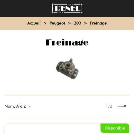
Accueil
>
Peugeot
>
203
>
Freinage
Freinage
Nom, A à Z
1/2
Suivant
Disponible