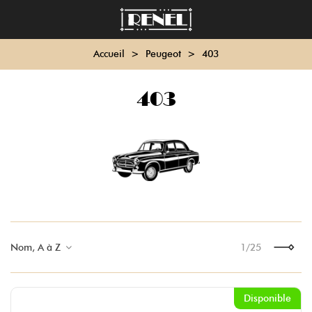
Accueil
>
Peugeot
>
403
403
Nom, A à Z
1/25
Suivant
Disponible