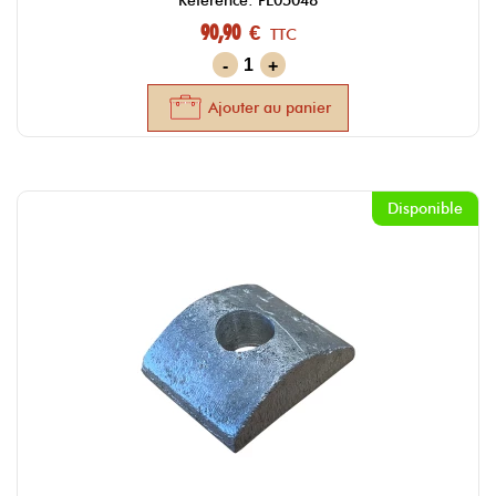
Référence: PE05048
90,90 €
TTC
-
+
Ajouter au panier
Disponible