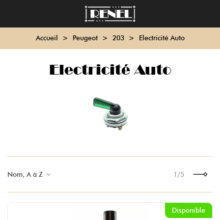
Accueil
>
Peugeot
>
203
>
Electricité Auto
Electricité Auto
Nom, A à Z
1/5
Suivant
Disponible