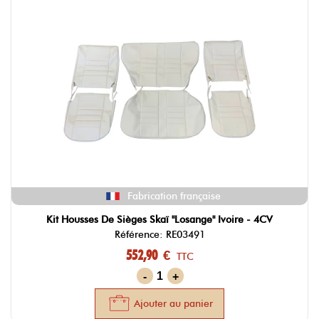
Fabrication française
Kit Housses De Sièges Skaï "losange" Ivoire - 4CV
Référence: RE03491
552,90 €
TTC
-
+
Ajouter au panier