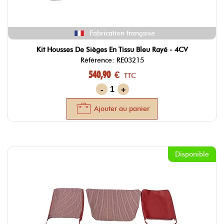
Fabrication française
Kit Housses De Sièges En Tissu Bleu Rayé - 4CV
Référence: RE03215
540,90 €
TTC
-
+
Ajouter au panier
Disponible