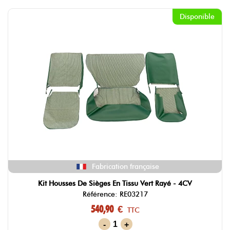
Disponible
Fabrication française
Kit Housses De Sièges En Tissu Vert Rayé - 4CV
Référence: RE03217
540,90 €
TTC
-
+