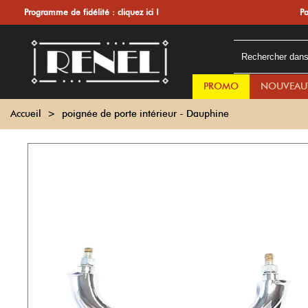
Programme de fidélité :
cliquez ici !
Pa
PROMO
NOUVEAU
Accueil
>
poignée de porte intérieur - Dauphine