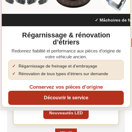
Nouvelle gamme de feux LED
Modernisez l'éclairage de votre véhicule avec nos
nouvelles ampoules LED haute performance.
✓ Mâchoires de frein
Régarnissage & rénovation
d’étriers
Redonnez fiabilité et performance aux pièces d’origine de
votre véhicule ancien.
LES AVANTAGES DE LA LED
Plus de luminosité pour une meilleure visibilité.
✓
Régarnissage de freinage et d’embrayage
Consommation réduite et durée de vie supérieure.
✓
Rénovation de tous types d’étriers sur demande
Passez à la LED
Conservez vos pièces d’origine
Découvrez notre sélection complète.
Découvrir le service
Une visibilité améliorée.
Nouveautés LED