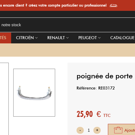
s encore client ? créez votre compte particulier ou professionnel
TÉS
CITROËN
RENAULT
PEUGEOT
CATALOGUE
poignée de porte 
Référence:
RE03172
25,90 €
TTC
Ajout
-
+