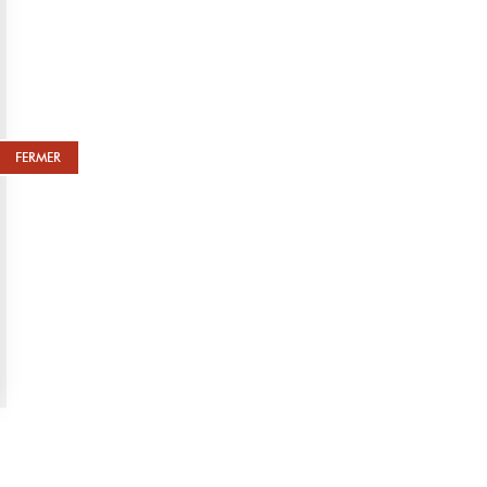
✓ Disques d’embrayage
✓ Tous types d’étriers sur
×
FERMER