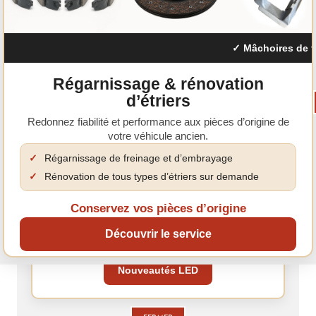
Nouvelle gamme de feux LED
Modernisez l'éclairage de votre véhicule avec nos
nouvelles ampoules LED haute performance.
✓ Mâchoires de frei
Régarnissage & rénovation
d’étriers
Redonnez fiabilité et performance aux pièces d’origine de
votre véhicule ancien.
LES AVANTAGES DE LA LED
Plus de luminosité pour une meilleure visibilité.
✓
Régarnissage de freinage et d’embrayage
Consommation réduite et durée de vie supérieure.
✓
Rénovation de tous types d’étriers sur demande
Passez à la LED
Conservez vos pièces d’origine
Découvrez notre sélection complète.
Découvrir le service
Une visibilité améliorée.
Nouveautés LED