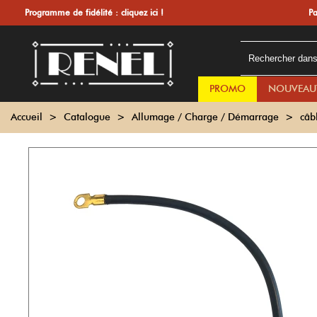
Programme de fidélité :
cliquez ici !
Pa
PROMO
NOUVEAU
Accueil
>
Catalogue
>
Allumage / Charge / Démarrage
>
câb