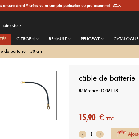
s encore client ? créez votre compte particulier ou professionnel
TÉS
CITROËN
RENAULT
PEUGEOT
CATALOGUE
le de batterie - 30 cm
câble de batterie
Référence:
DI06118
15,90 €
TTC
Ajout
-
+