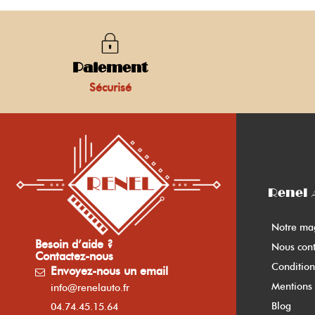
Paiement
Sécurisé
Renel 
Notre ma
Besoin d’aide ?
Nous cont
Contactez-nous
Condition
Envoyez-nous un email
Mentions 
info@renelauto.fr
Blog
04.74.45.15.64