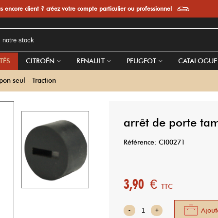
s encore client ? créez votre compte particulier ou professionnel
TÉS
CITROËN
RENAULT
PEUGEOT
CATALOGUE
pon seul - Traction
arrêt de porte ta
Référence:
CI00271
3,90 €
TTC
Ajout
-
+