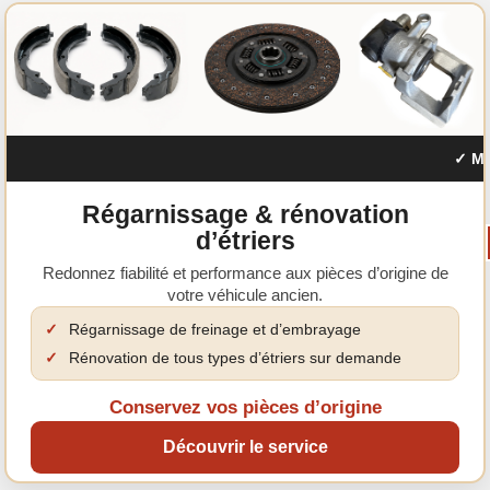
Traction 15/6
NOUVEAUTÉ
Traction 1939 - 1952
Années
Traction 1952 - 1957
Nouvelle gamme de feux LED
Modernisez l'éclairage de votre véhicule avec nos
nouvelles ampoules LED haute performance.
✓ Mâcho
Régarnissage & rénovation
d’étriers
Redonnez fiabilité et performance aux pièces d’origine de
votre véhicule ancien.
LES AVANTAGES DE LA LED
Plus de luminosité pour une meilleure visibilité.
✓
Régarnissage de freinage et d’embrayage
Consommation réduite et durée de vie supérieure.
✓
Rénovation de tous types d’étriers sur demande
Passez à la LED
Conservez vos pièces d’origine
Découvrez notre sélection complète.
Découvrir le service
Une visibilité améliorée.